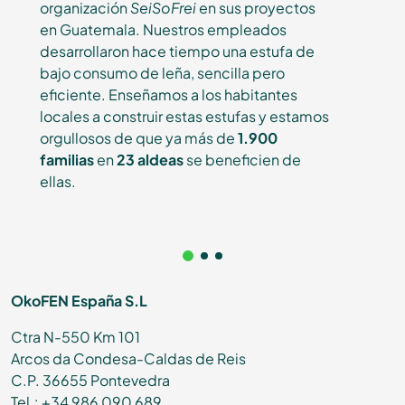
organización
SeiSoFrei
en sus proyectos
en Guatemala. Nuestros empleados
desarrollaron hace tiempo una estufa de
bajo consumo de leña, sencilla pero
eficiente. Enseñamos a los habitantes
locales a construir estas estufas y estamos
orgullosos de que ya más de
1.900
familias
en
23 aldeas
se beneficien de
ellas.
OkoFEN España S.L
Ctra N-550 Km 101
Arcos da Condesa-Caldas de Reis
C.P. 36655 Pontevedra
Tel.: +34 986 090 689