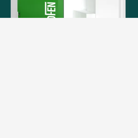
Caldera compacta con una potencia de hasta 256 kW
en cascada
Caldera de pellets con
tecnología de condensación
para grandes demandas
energéticas
La tecnología de condensación se utiliza ahora también
para calderas de gran tamaño, en edificios públicos,
industria o sector terciario. La
Pellematic Maxi desde 48
a 64 kW,
pueden funcionar
en cascada alcanzando una