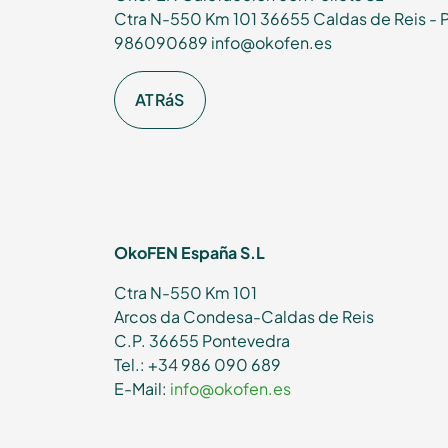
Ctra N-550 Km 101 36655 Caldas de Reis - 
986090689 info@okofen.es
ATRáS
OkoFEN España S.L
Ctra N-550 Km 101
Arcos da Condesa-Caldas de Reis
C.P. 36655 Pontevedra
Tel.: +34 986 090 689
E-Mail:
info@okofen.es