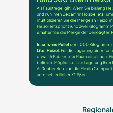
Als Faustregel gilt: Wenn Sie bislang H
und nun Ihren Bedarf "in Holzpellets" u
multiplizieren Sie die Menge an Heizöl in 
Heizöl entspricht rund zwei Kilogramm Pe
erhalten Sie die Menge der benötigten P
Eine Tonne Pellets
(= 1.000 Kilogramm) 
Liter Heizöl
. Für die Lagerung einer Tonn
etwa 1,5 Kubikmeter Raum einplanen. Ei
beliebte Möglichkeit zur Lagerung Ihrer 
Außenbereich sind die Flexilo Compac
unterschiedlichen Größen.
Regional