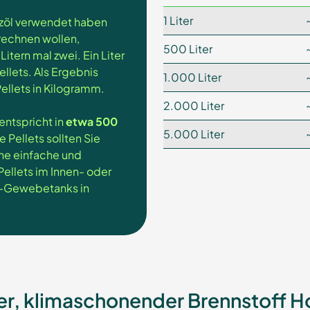
1 Liter
eizöl verwendet haben
mrechnen wollen,
500 Liter
Litern mal zwei. Ein Liter
llets. Als Ergebnis
1.000 Liter
ellets in Kilogramm.
2.000 Liter
entspricht in
etwa 500
5.000 Liter
e Pellets sollten Sie
ne einfache und
Pellets im Innen- oder
t-Gewebetanks in
er, klimaschonender Brennstoff Ho