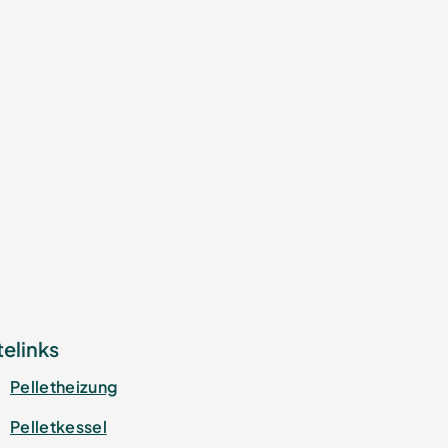
telinks
Pelletheizung
Pelletkessel