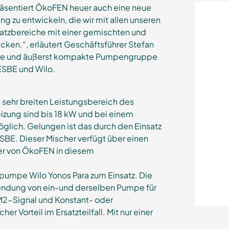
äsentiert ÖkoFEN heuer auch eine neue
 zu entwickeln, die wir mit allen unseren
atzbereiche mit einer gemischten und
n.“, erläutert Geschäftsführer Stefan
zbare und äußerst kompakte Pumpengruppe
ESBE und Wilo.
sehr breiten Leistungsbereich des
ung sind bis 18 kW und bei einem
glich. Gelungen ist das durch den Einsatz
SBE. Dieser Mischer verfügt über einen
d er von ÖkoFEN in diesem
umpe Wilo Yonos Para zum Einsatz. Die
endung von ein-und derselben Pumpe für
2-Signal und Konstant- oder
er Vorteil im Ersatzteilfall. Mit nur einer