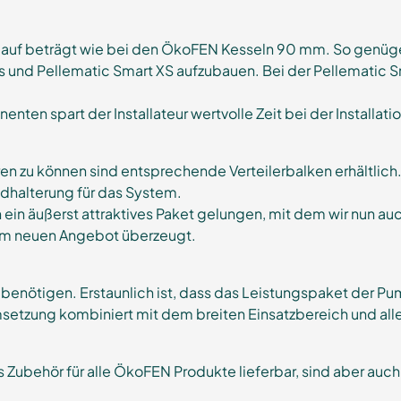
lauf beträgt wie bei den ÖkoFEN Kesseln 90 mm. So genüg
und Pellematic Smart XS aufzubauen. Bei der Pellematic Sm
n spart der Installateur wertvolle Zeit bei der Installatio
 zu können sind entsprechende Verteilerbalken erhältlich. S
halterung für das System.
ich ein äußerst attraktives Paket gelungen, mit dem wir nun
vom neuen Angebot überzeugt.
tz benötigen. Erstaunlich ist, dass das Leistungspaket der
msetzung kombiniert mit dem breiten Einsatzbereich und alle
ubehör für alle ÖkoFEN Produkte lieferbar, sind aber auch e