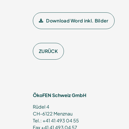
Download Word inkl. Bilder
ZURÜCK
ÖkoFEN Schweiz GmbH
Rüdel 4
CH-6122 Menznau
Tel.: +41 41 493 04 55
Fax +41 41 493 04 57