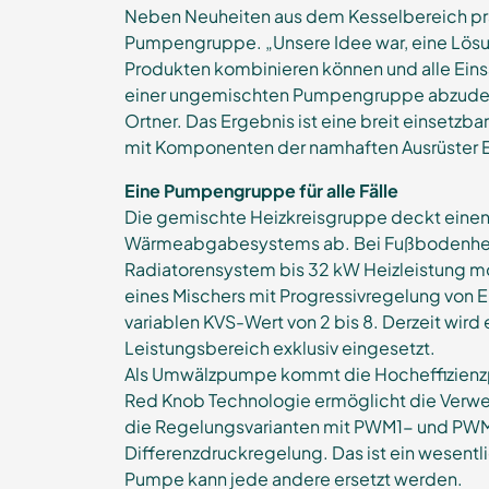
Neben Neuheiten aus dem Kesselbereich pr
Pumpengruppe. „Unsere Idee war, eine Lösung
Produkten kombinieren können und alle Eins
einer ungemischten Pumpengruppe abzudecke
Ortner. Das Ergebnis ist eine breit einset
mit Komponenten der namhaften Ausrüster 
Eine Pumpengruppe für alle Fälle
Die gemischte Heizkreisgruppe deckt einen 
Wärmeabgabesystems ab. Bei Fußbodenheiz
Radiatorensystem bis 32 kW Heizleistung mö
eines Mischers mit Progressivregelung von E
variablen KVS-Wert von 2 bis 8. Derzeit wir
Leistungsbereich exklusiv eingesetzt.
Als Umwälzpumpe kommt die Hocheffizienzp
Red Knob Technologie ermöglicht die Verw
die Regelungsvarianten mit PWM1- und PWM
Differenzdruckregelung. Das ist ein wesentlich
Pumpe kann jede andere ersetzt werden.