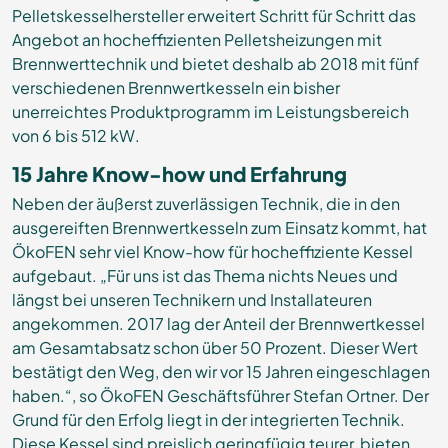
Pelletskesselhersteller erweitert Schritt für Schritt das
Angebot an hocheffizienten Pelletsheizungen mit
Brennwerttechnik und bietet deshalb ab 2018 mit fünf
verschiedenen Brennwertkesseln ein bisher
unerreichtes Produktprogramm im Leistungsbereich
von 6 bis 512 kW.
15 Jahre Know-how und Erfahrung
Neben der äußerst zuverlässigen Technik, die in den
ausgereiften Brennwertkesseln zum Einsatz kommt, hat
ÖkoFEN sehr viel Know-how für hocheffiziente Kessel
aufgebaut. „Für uns ist das Thema nichts Neues und
längst bei unseren Technikern und Installateuren
angekommen. 2017 lag der Anteil der Brennwertkessel
am Gesamtabsatz schon über 50 Prozent. Dieser Wert
bestätigt den Weg, den wir vor 15 Jahren eingeschlagen
haben.“, so ÖkoFEN Geschäftsführer Stefan Ortner. Der
Grund für den Erfolg liegt in der integrierten Technik.
Diese Kessel sind preislich geringfügig teurer, bieten