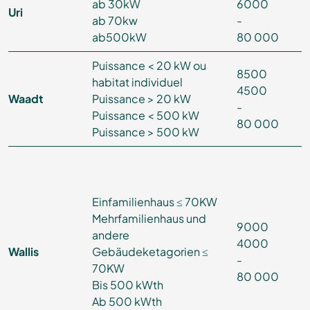
ab 30kW
6000
Uri
ab 70kw
-
ab500kW
80 000
Puissance < 20 kW ou
8500
habitat individuel
4500
Waadt
Puissance > 20 kW
-
Puissance < 500 kW
80 000
Puissance > 500 kW
Einfamilienhaus ≤ 70KW
Mehrfamilienhaus und
9000
andere
4000
Wallis
Gebäudeketagorien ≤
-
70KW
80 000
Bis 500 kWth
Ab 500 kWth