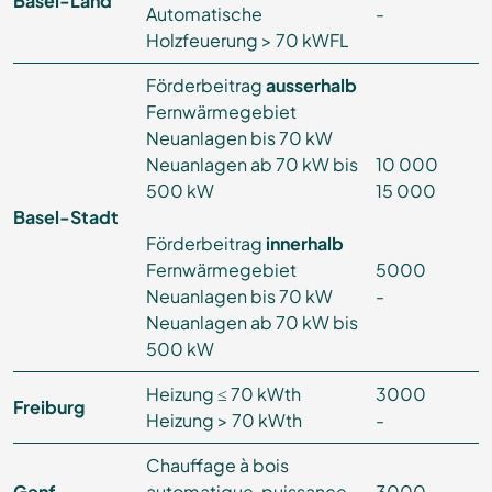
Basel-Land
Automatische
-
Holzfeuerung > 70 kWFL
Förderbeitrag
ausserhalb
Fernwärmegebiet
Neuanlagen bis 70 kW
Neuanlagen ab 70 kW bis
10 000
500 kW
15 000
Basel-Stadt
Förderbeitrag
innerhalb
Fernwärmegebiet
5000
Neuanlagen bis 70 kW
-
Neuanlagen ab 70 kW bis
500 kW
Heizung ≤ 70 kWth
3000
Freiburg
Heizung > 70 kWth
-
Chauffage à bois
Genf
automatique, puissance
3000