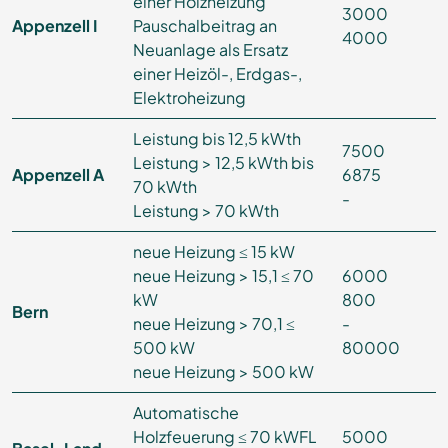
einer Holzheizung
3000
Appenzell I
Pauschalbeitrag an
4000
Neuanlage als Ersatz
einer Heizöl-, Erdgas-,
Elektroheizung
Leistung bis 12,5 kWth
7500
Leistung > 12,5 kWth bis
Appenzell A
6875
70 kWth
-
Leistung > 70 kWth
neue Heizung ≤ 15 kW
neue Heizung > 15,1 ≤ 70
6000
kW
800
Bern
neue Heizung > 70,1 ≤
-
500 kW
80000
neue Heizung > 500 kW
Automatische
Holzfeuerung ≤ 70 kWFL
5000