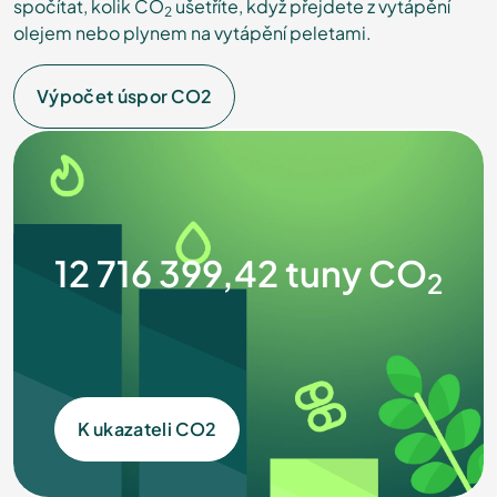
spočítat, kolik CO
ušetříte, když přejdete z vytápění
2
olejem nebo plynem na vytápění peletami.
Výpočet úspor CO2
12 716 399,42
tuny
CO
2
K ukazateli CO2