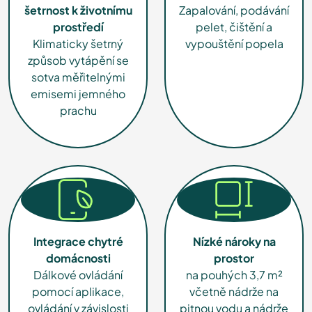
šetrnost k životnímu
Zapalování, podávání
prostředí
pelet, čištění a
Klimaticky šetrný
vypouštění popela
způsob vytápění se
sotva měřitelnými
emisemi jemného
prachu
Integrace chytré
Nízké nároky na
domácnosti
prostor
Dálkové ovládání
na pouhých 3,7 m²
pomocí aplikace,
včetně nádrže na
ovládání v závislosti
pitnou vodu a nádrže