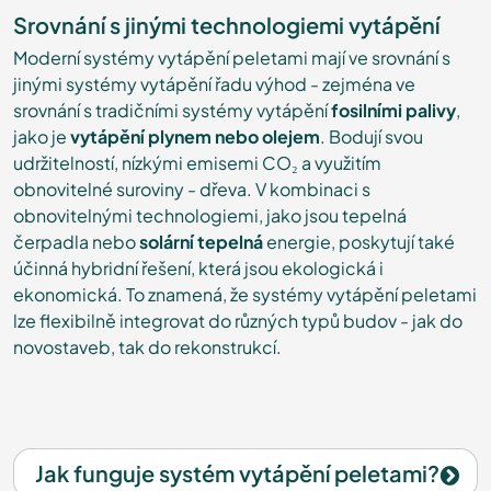
Srovnání s jinými technologiemi vytápění
Moderní systémy vytápění peletami mají ve srovnání s
jinými systémy vytápění řadu výhod - zejména ve
srovnání s tradičními systémy vytápění
fosilními palivy
,
jako je
vytápění plynem nebo olejem
. Bodují svou
udržitelností, nízkými emisemi CO₂ a využitím
obnovitelné suroviny - dřeva. V kombinaci s
obnovitelnými technologiemi, jako jsou tepelná
čerpadla nebo
solární tepelná
energie, poskytují také
účinná hybridní řešení, která jsou ekologická i
ekonomická. To znamená, že systémy vytápění peletami
lze flexibilně integrovat do různých typů budov - jak do
novostaveb, tak do rekonstrukcí.
Jak funguje systém vytápění peletami?