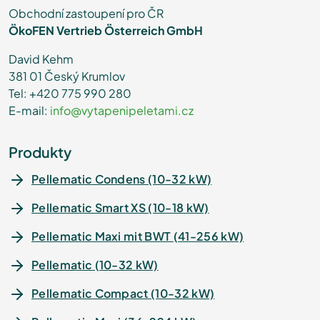
Obchodní zastoupení pro ČR
ÖkoFEN Vertrieb Österreich GmbH
David Kehm
381 01 Český Krumlov
Tel: +420 775 990 280
E-mail:
info@vytapenipeletami.cz
Produkty
Pellematic Condens (10-32 kW)
Pellematic Smart XS (10-18 kW)
Pellematic Maxi mit BWT (41-256 kW)
Pellematic (10-32 kW)
Pellematic Compact (10-32 kW)