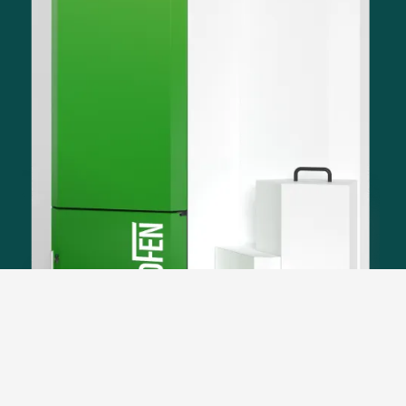
Kompaktní velikost kotle s výkonem až 256 kW!