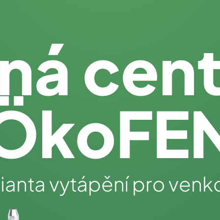
ná cent
ÖkoFE
arianta vytápění pro venko