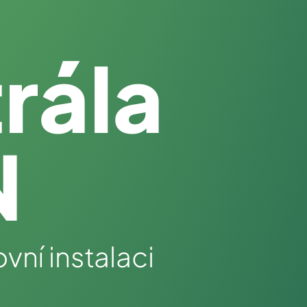
rála
N
vní instalaci