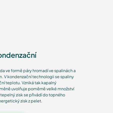
kondenzační
oda ve formě páry hromadí ve spalinách a
. V kondenzační technologii se spaliny
ní teplotu. Vzniká tak kapalný
řeměně uvolňuje poměrně velké množství
tepelný zisk se přivádí do topného
ergetický zisk z pelet.