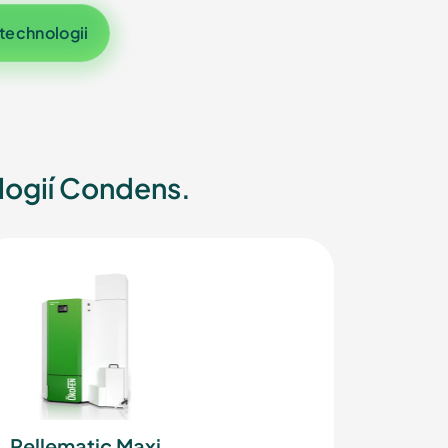
technologii
logií Condens.
Pellematic Maxi