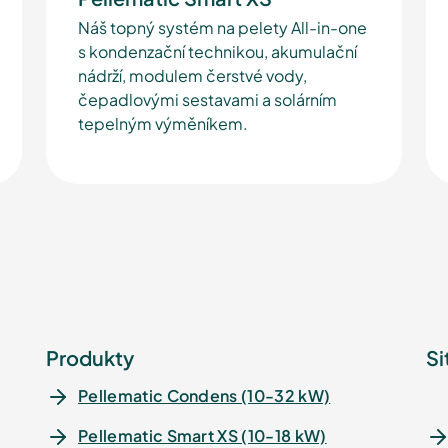
Náš topný systém na pelety All-in-one
s kondenzační technikou, akumulační
nádrží, modulem čerstvé vody,
čepadlovými sestavami a solárním
tepelným výměníkem.
Produkty
Si
Pellematic Condens (10-32 kW)
Pellematic Smart XS (10-18 kW)