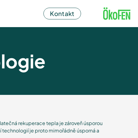
Kontakt
logie
odatečná rekuperace tepla je zároveň úsporou
í technologií je proto mimořádně úsporná a