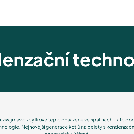
enzační techno
yužívají navíc zbytkové teplo obsažené ve spalinách. Tato d
nologie. Nejnovější generace kotlů na pelety s kondenzačn
energeticky účinná.