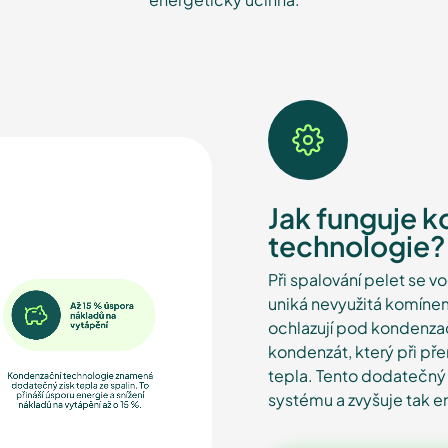
Jak funguje 
technologie?
Při spalování pelet se v
uniká nevyužitá komínem
ochlazují pod kondenzač
kondenzát, který při p
tepla. Tento dodatečný 
systému a zvyšuje tak en