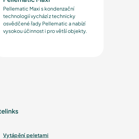
Pellematic Maxi s kondenzační
technologií vychází z technicky
osvědčené řady Pellematic a nabízí
vysokou účinnost i pro větší objekty.
telinks
Vytápění peletami