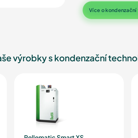
Více o kondenzační 
aše výrobky s kondenzační techno
Pellematic Smart XS