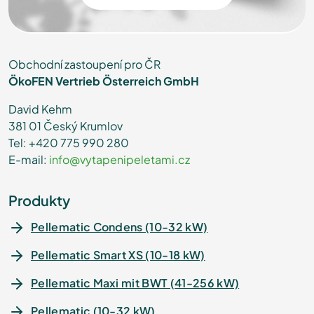
Obchodní zastoupení pro ČR
ÖkoFEN Vertrieb Österreich GmbH
David Kehm
381 01 Český Krumlov
Tel: +420 775 990 280
E-mail:
info@vytapenipeletami.cz
Produkty
Pellematic Condens (10-32 kW)
Pellematic Smart XS (10-18 kW)
Pellematic Maxi mit BWT (41-256 kW)
Pellematic (10-32 kW)