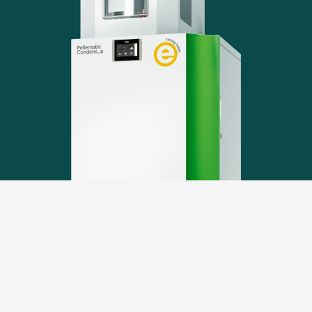
Kogenerační kotel na pelety pro