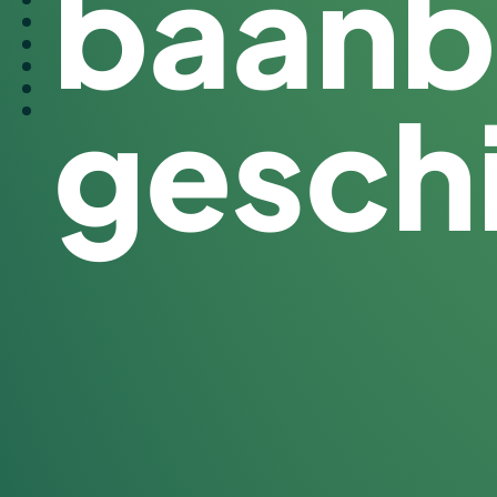
baanb
gesch