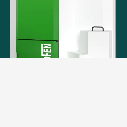
De
Pellematic Maxi
is gebaseerd op de bewezen
techniek van de Pellematic-serie en past deze toe op
een 56 kW verwarmingsketel. Dat verklaart de enorme
populariteit bij met name
industriële en zakelijke