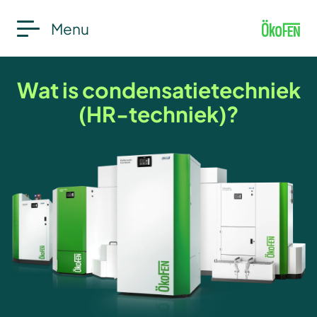
Menu
Wat is condensatietechniek
(HR-techniek)?