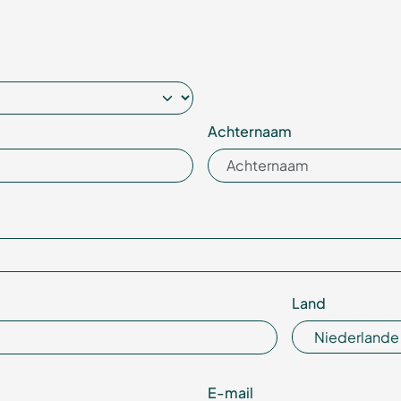
Achter­naam
Land
E-mail