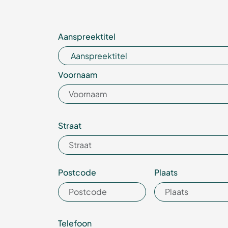
Aanspreek­titel
Voor­naam
Straat
Postcode
Plaats
Telefoon