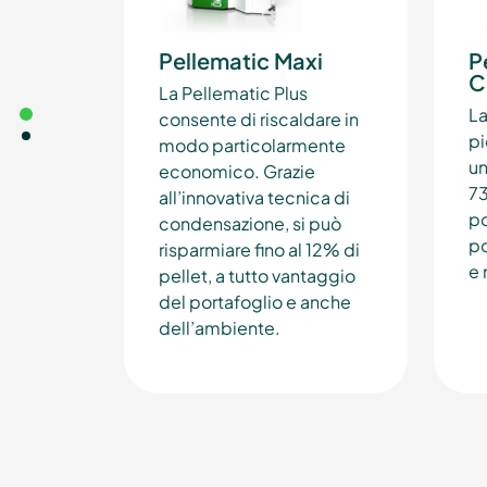
Pellematic Maxi
P
C
La Pellematic Plus
La
consente di riscaldare in
pi
modo particolarmente
un
economico. Grazie
73
all’innovativa tecnica di
po
condensazione, si può
po
risparmiare fino al 12% di
e 
pellet, a tutto vantaggio
del portafoglio e anche
dell’ambiente.