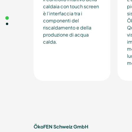
caldaia con touch screen
pi
è l’interfaccia tra i
si
componenti del
Ök
riscaldamento e della
Qu
produzione di acqua
vi
calda.
im
mo
lu
mo
ÖkoFEN Schweiz GmbH