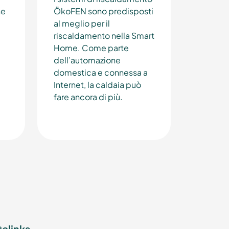
he
ÖkoFEN sono predisposti
al meglio per il
riscaldamento nella Smart
Home. Come parte
dell’automazione
domestica e connessa a
Internet, la caldaia può
fare ancora di più.
telinks