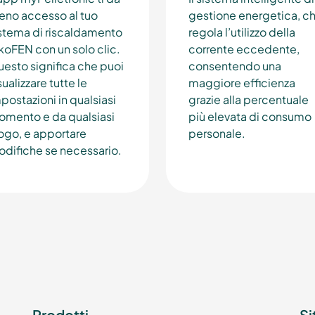
eno accesso al tuo
gestione energetica, c
stema di riscaldamento
regola l’utilizzo della
oFEN con un solo clic.
corrente eccedente,
esto significa che puoi
consentendo una
sualizzare tutte le
maggiore efficienza
postazioni in qualsiasi
grazie alla percentuale
mento e da qualsiasi
più elevata di consumo
ogo, e apportare
personale.
difiche se necessario.
Prodotti
Si