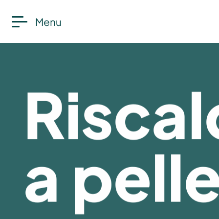
Menu
Risca
a pell