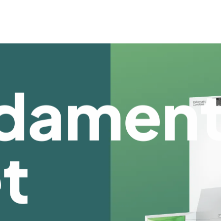
ldamen
et