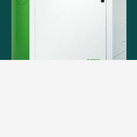
La Pellematic Smart XS unisce tecnica di
condensazione a pellet, un puffer da 335 l, un gruppo
per il circuito di riscaldamento e un modulo acqua
sanitaria in un unico apparecchio.