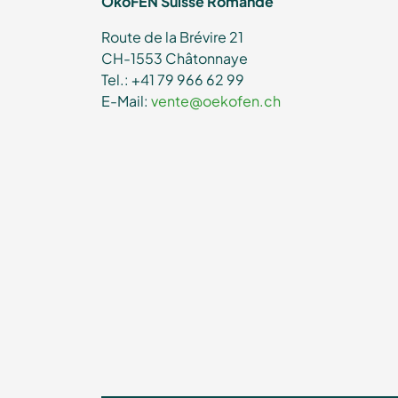
ÖkoFEN Suisse Romande
Route de la Brévire 21
CH-1553 Châtonnaye
Tel.: +41 79 966 62 99
E-Mail:
vente@oekofen.ch