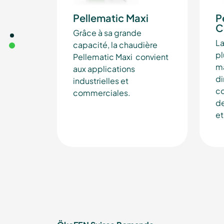
Pellematic Maxi
P
C
Grâce à sa grande
La
capacité, la chaudière
p
Pellematic Maxi convient
ma
aux applications
di
industrielles et
co
commerciales.
de
et