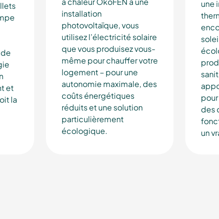
à chaleur ÖkoFEN à une
une i
llets
installation
therm
ompe
photovoltaïque, vous
encor
utilisez l’électricité solaire
solei
que vous produisez vous-
écol
 de
même pour chauffer votre
prod
gie
logement – pour une
sanit
n
autonomie maximale, des
appo
t et
coûts énergétiques
pour 
it la
réduits et une solution
des 
particulièrement
fonc
écologique.
un vr