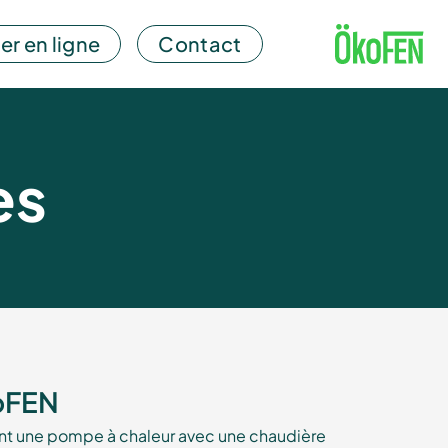
er en ligne
Contact
es
koFEN
nant une pompe à chaleur avec une chaudière