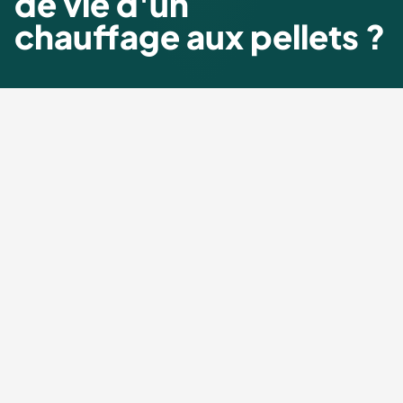
de vie d'un
chauffage aux pellets ?
Durée de vie d'un chauffage à
pellets
Pour de nombreux propriétaires de chauffage, un point
est particulièrement important pour leur chauffage :
une
durée de vie aussi longue que possible.
La durée de vie
d'un chauffage - dans ce cas, un chauffage à pellets -
dépend de différents facteurs
.