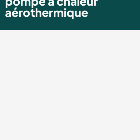
pompe à chaleur
aérothermique
Combien coûte une pompe à
chaleur aérothermique pour
une maison individuelle ?
Un nouveau chauffage par pompe à chaleur air-eau
coûte - selon le modèle, la taille et la complexité de
l'installation -
entre 32'000 et 35'000 francs
pour une