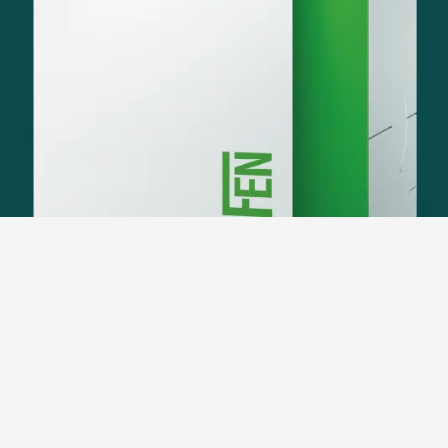
Pulito - senza alcun filtro
®
La tecnologia ZeroFlame
convince con: