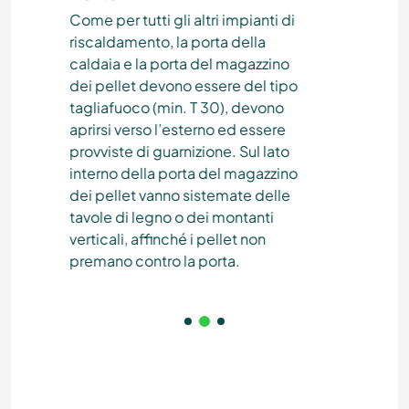
Come per tutti gli altri impianti di
Affi
riscaldamento, la porta della
pos
caldaia e la porta del magazzino
com
dei pellet devono essere del tipo
mon
tagliafuoco (min. T 30), devono
incl
aprirsi verso l’esterno ed essere
forn
provviste di guarnizione. Sul lato
faci
interno della porta del magazzino
dei pellet vanno sistemate delle
tavole di legno o dei montanti
verticali, affinché i pellet non
premano contro la porta.