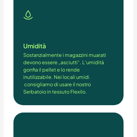
Umidità
Sostanzialmente i magazzini muarati
devono essere „asciutti“. L‘umidità
gonfia il pellet e lo rende
inutilizzabile. Nei locali umidi
consigliamo di usare il nostro
Serbatoio in tessuto Flexilo
.