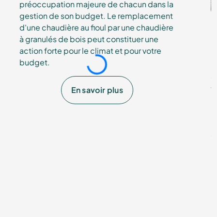
Remplacez votre chaudière fioul
en toute simplicité
m
La production de chaleur est au c
œur
de
L
la transition énergétique. C'est une
d
préoccupation majeure de chacun dans la
f
gestion de son budget. Le remplacement
n
d'une chaudière au fioul par une chaudière
u
à granulés de bois peut constituer une
l
action forte pour le climat et pour votre
q
budget.
p
En savoir plus