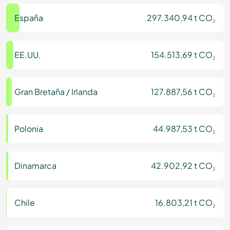
España
297.340,94 t CO₂
EE.UU.
154.513,69 t CO₂
Gran Bretaña / Irlanda
127.887,56 t CO₂
Polonia
44.987,53 t CO₂
Dinamarca
42.902,92 t CO₂
Chile
16.803,21 t CO₂