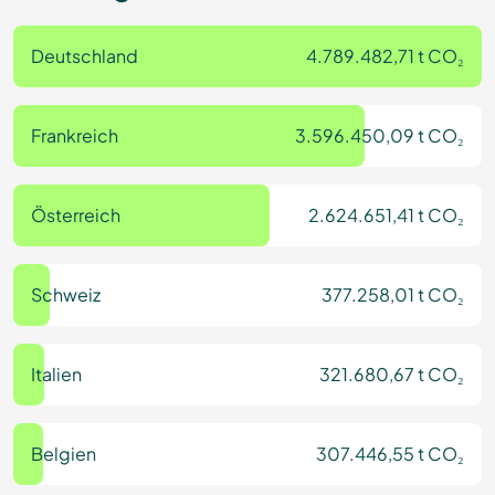
Deutschland
4.789.482,71 t CO₂
Frankreich
3.596.450,09 t CO₂
Österreich
2.624.651,41 t CO₂
Schweiz
377.258,01 t CO₂
Italien
321.680,67 t CO₂
Belgien
307.446,55 t CO₂