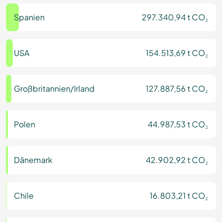
Spanien
297.340,94 t CO₂
USA
154.513,69 t CO₂
Großbritannien/Irland
127.887,56 t CO₂
Polen
44.987,53 t CO₂
Dänemark
42.902,92 t CO₂
Chile
16.803,21 t CO₂